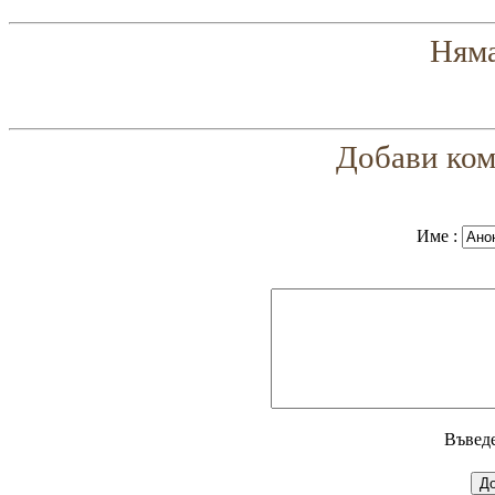
Няма
Добави ком
Име :
Въвед