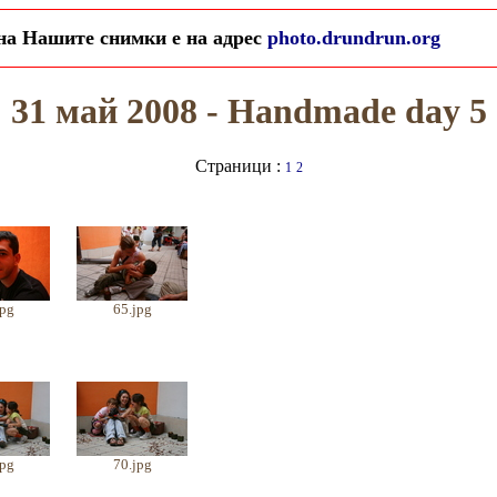
 на Нашите снимки е на адрес
photo.drundrun.org
31 май 2008 - Handmade day 5
Страници :
1
2
jpg
65.jpg
jpg
70.jpg