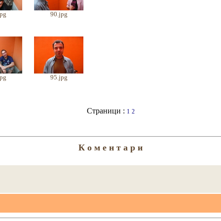
jpg
90.jpg
jpg
95.jpg
Страници :
1
2
К о м е н т а р и