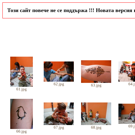
Този сайт повече не се поддържа !!! Новата версия
62.jpg
64.
63.jpg
61.jpg
69.
67.jpg
68.jpg
66.jpg