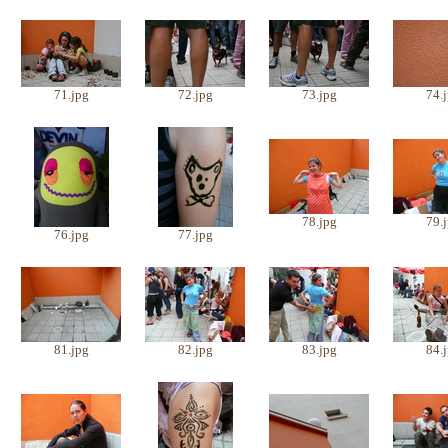
71.jpg
72.jpg
73.jpg
74.
78.jpg
79.
76.jpg
77.jpg
81.jpg
82.jpg
83.jpg
84.