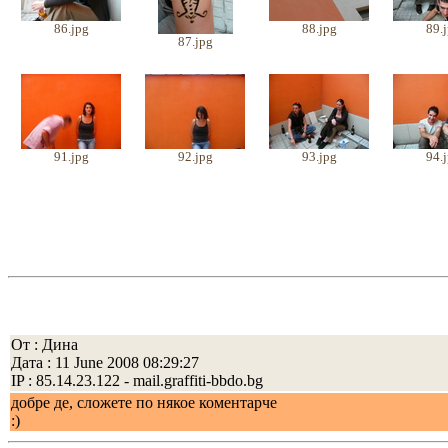
86.jpg
88.jpg
89.
87.jpg
91.jpg
92.jpg
93.jpg
94.
От : Дина
Дата : 11 June 2008 08:29:27
IP : 85.14.23.122 - mail.graffiti-bbdo.bg
добре де, сложете по някое коментарче
:)