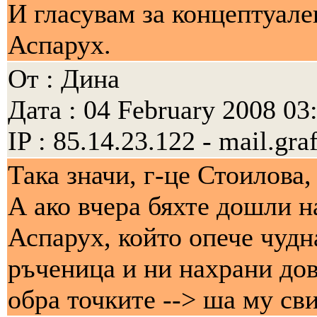
И гласувам за концептуале
Аспарух.
От : Дина
Дата : 04 February 2008 03
IP : 85.14.23.122 - mail.gra
Така значи, г-це Стоилова,
А ако вчера бяхте дошли н
Аспарух, който опече чудн
ръченица и ни нахрани дов
обра точките --> ша му св