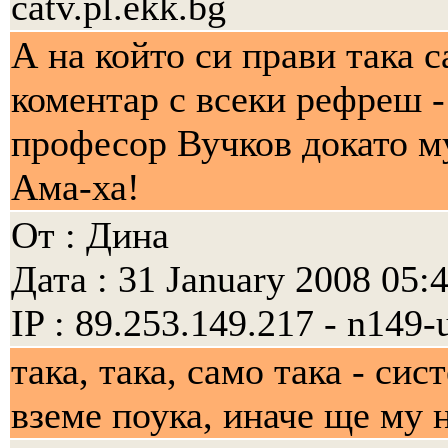
catv.pl.ekk.bg
А на който си прави така с
коментар с всеки рефреш -
професор Вучков докато му
Ама-ха!
От : Дина
Дата : 31 January 2008 05:
IP : 89.253.149.217 - n149-
така, така, само така - си
вземе поука, иначе ще му