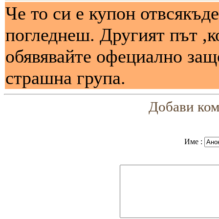
Че то си е купон отвсякъде
погледнеш. Другият път ,к
обявявайте офециално защо
страшна група.
Добави ком
Име :