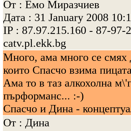
От : Емo Mиpaзчиeв
Дата : 31 January 2008 10:
IP : 87.97.215.160 - 87-97
catv.pl.ekk.bg
Много, ама много се смях 
които Спасчо взима пицата
Ама то в таз алкохолна м\'
пърформанс... :-)
Спасчо и Дина - концептуа
От : Дина