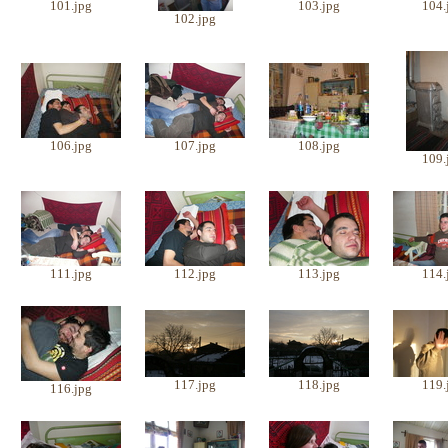
101.jpg
103.jpg
104.
102.jpg
106.jpg
107.jpg
108.jpg
109.
111.jpg
112.jpg
113.jpg
114.
117.jpg
118.jpg
119.
116.jpg