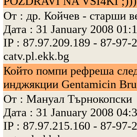
POZDRAVI NA VSI4KI ;)))
От : др. Койчев - старши 
Дата : 31 January 2008 01:
IP : 87.97.209.189 - 87-97
catv.pl.ekk.bg
Който помпи рефреша след 
инджякции Gentamicin Brut
От : Мануал Търнокопски
Дата : 31 January 2008 04:
IP : 87.97.215.160 - 87-97