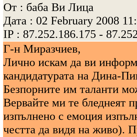
От : баба Ви Лица
Дата : 02 February 2008 11
IP : 87.252.186.175 - 87.25
Г-н Mиpaзчиeв,
Лично искам да ви информ
кандидатурата на Дина-Пи
Безпорните им таланти мо
Вервайте ми те бледнеят п
изпълнено с емоция изпъл
честта да видя на живо). 