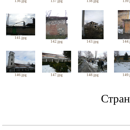
136.jpg
137.jpg
138.jpg
139.
141.jpg
142.jpg
143.jpg
144.
146.jpg
147.jpg
148.jpg
149.
Стран