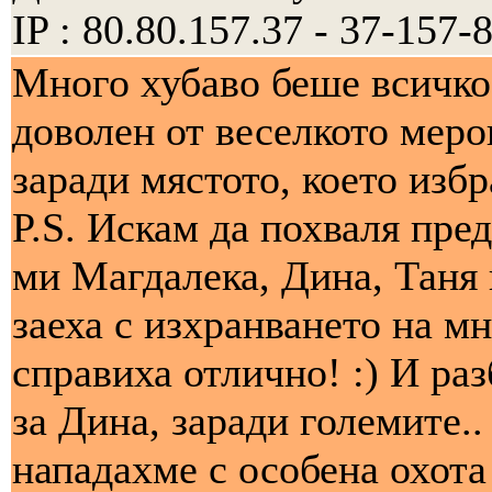
IP : 80.80.157.37 - 37-157-8
Много хубаво беше всичко!
доволен от веселкото меро
заради мястото, което избр
P.S. Искам да похваля пре
ми Магдалека, Дина, Таня 
заеха с изхранването на м
справиха отлично! :) И ра
за Дина, заради големите..
нападахме с особена охота