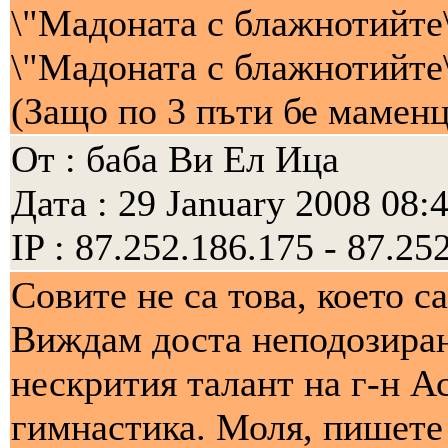
\"Мадоната с блажнотийте
\"Мадоната с блажнотийте
(Защо по 3 пъти бе маменц
От : баба Ви Ел Ица
Дата : 29 January 2008 08:
IP : 87.252.186.175 - 87.25
Совите не са това, което са
Виждам доста неподозиран
нескрития талант на г-н А
гимнастика. Моля, пишете