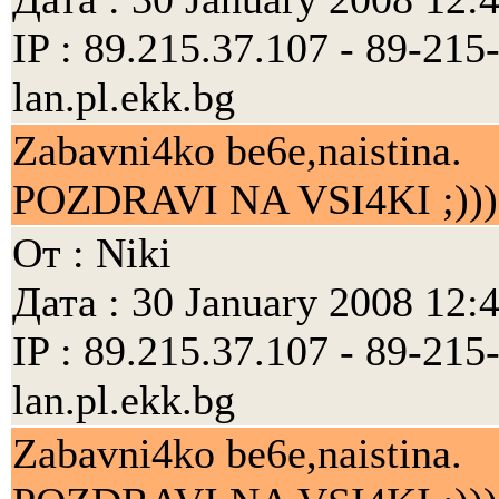
IP : 89.215.37.107 - 89-21
lan.pl.ekk.bg
Zabavni4ko be6e,naistina.
POZDRAVI NA VSI4KI ;)))
От : Niki
Дата : 30 January 2008 12:
IP : 89.215.37.107 - 89-21
lan.pl.ekk.bg
Zabavni4ko be6e,naistina.