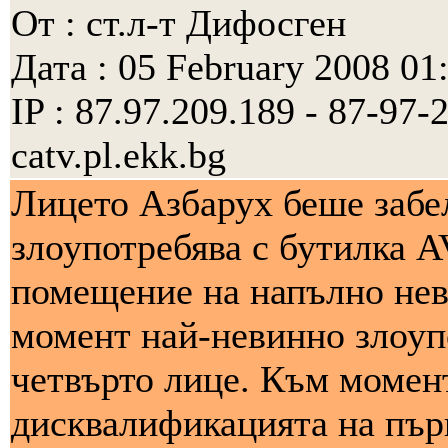
От : ст.л-т Дифосген
Дата : 05 February 2008 01
IP : 87.97.209.189 - 87-97
catv.pl.ekk.bg
Лицето Азбарух беше забел
злоупотребява с бутилка 
помещение на напълно неви
момент най-невинно злоуп
четвърто лице. Към момент
дисквалификацията на пър