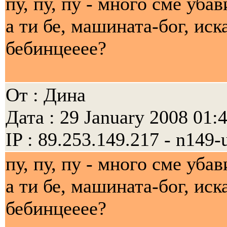
пу, пу, пу - много сме убав
а ти бе, машината-бог, ис
бебинцееее?
От : Дина
Дата : 29 January 2008 01:
IP : 89.253.149.217 - n149-
пу, пу, пу - много сме убав
а ти бе, машината-бог, ис
бебинцееее?