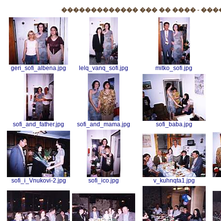
������������� ��� �� ���� - ���
geri_sofi_albena.jpg
lelq_vanq_sofi.jpg
mitko_sofi.jpg
sofi_and_father.jpg
sofi_and_mama.jpg
sofi_baba.jpg
sofi_i_Vnukovi-2.jpg
sofi_ico.jpg
v_kuhnqta1.jpg