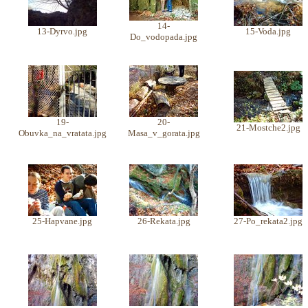
14-
13-Dyrvo.jpg
15-Voda.jpg
Do_vodopada.jpg
19-
20-
21-Mostche2.jpg
Obuvka_na_vratata.jpg
Masa_v_gorata.jpg
25-Hapvane.jpg
26-Rekata.jpg
27-Po_rekata2.jpg