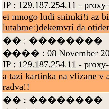
IP : 129.187.254.11 - proxy
ei mnogo ludi snimki!i az bi
lutahme:)dekemvri da otide
�� : ��������
���� : 08 November 200
IP : 129.187.254.11 - proxy
a tazi kartinka na vlizane v
radva!!
�� : ��������