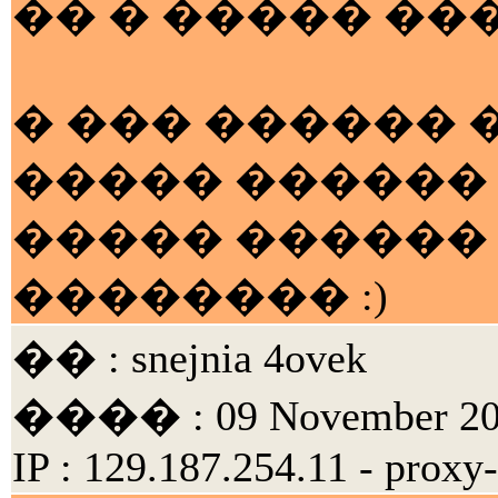
�� � ����� ���
� ��� ������ �
����� ������ �
����� ������
�������� :)
�� : snejnia 4ovek
���� : 09 November 200
IP : 129.187.254.11 - proxy