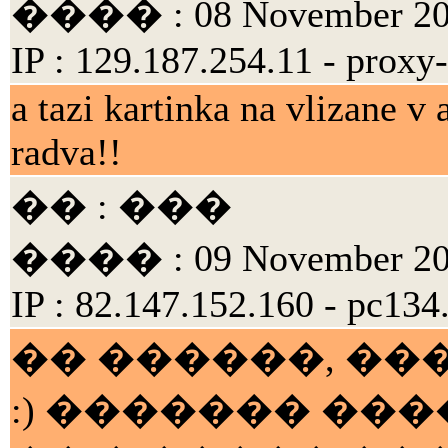
���� : 08 November 200
IP : 129.187.254.11 - proxy
a tazi kartinka na vlizane v
radva!!
�� : ���
���� : 09 November 200
IP : 82.147.152.160 - pc134
�� ������, ���
:) ������� ��