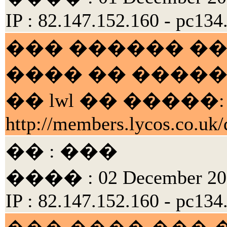
IP : 82.147.152.160 - pc134
��� ������ �
���� �� ����
�� lwl �� �����:
http://members.lycos.co.uk
�� : ���
���� : 02 December 200
IP : 82.147.152.160 - pc134