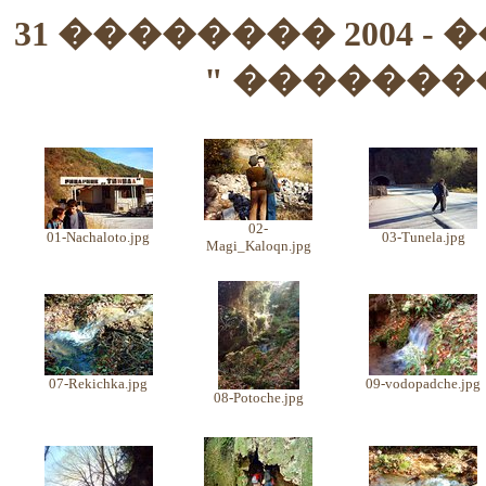
31 �������� 2004 
" �������
02-
01-Nachaloto.jpg
03-Tunela.jpg
Magi_Kaloqn.jpg
07-Rekichka.jpg
09-vodopadche.jpg
08-Potoche.jpg