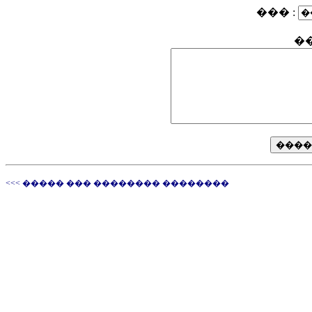
��� :
�
<<< ����� ��� �������� ��������