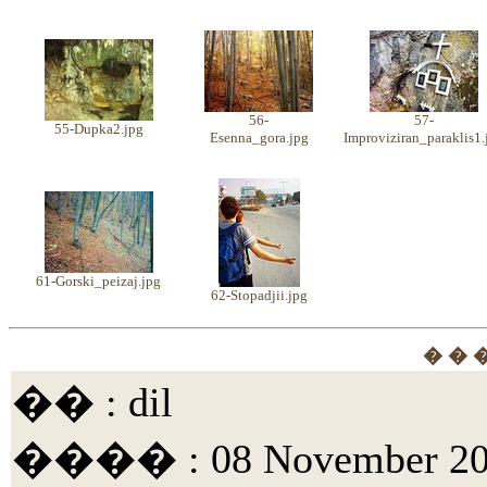
56-
57-
55-Dupka2.jpg
Esenna_gora.jpg
Improviziran_paraklis1.
61-Gorski_peizaj.jpg
62-Stopadjii.jpg
� � 
�� : dil
���� : 08 November 200