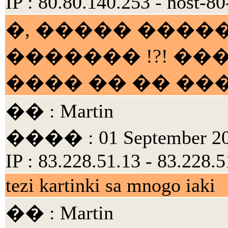
IP : 80.80.140.253 - host-
�, ����� ����
������� !?! �
���� �� �� ����
�� : Martin
���� : 01 September 200
IP : 83.228.51.13 - 83.228.5
tezi kartinki sa mnogo iaki
�� : Martin