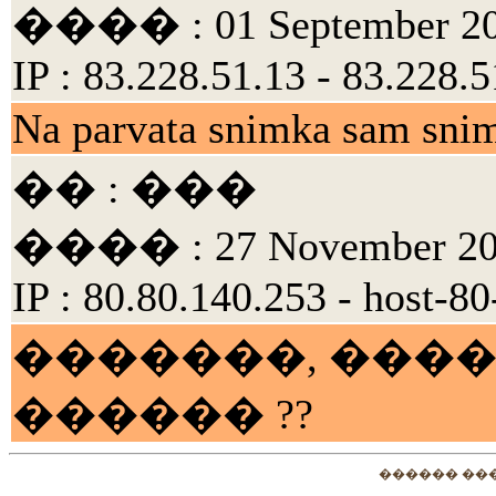
���� : 01 September 200
IP : 83.228.51.13 - 83.228.5
Na parvata snimka sam sni
�� : ���
���� : 27 November 200
IP : 80.80.140.253 - host-
�������, ����
������ ??
������ ��