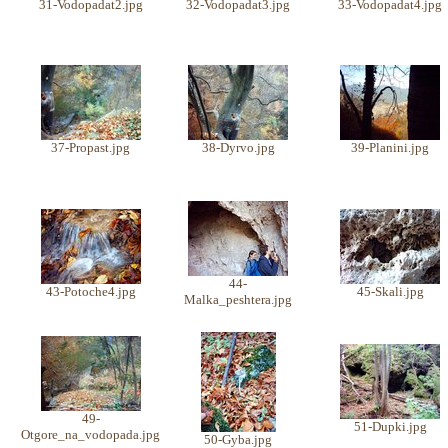
31-Vodopadat2.jpg
32-Vodopadat3.jpg
33-Vodopadat4.jpg
37-Propast.jpg
38-Dyrvo.jpg
39-Planini.jpg
44-
43-Potoche4.jpg
45-Skali.jpg
Malka_peshtera.jpg
49-
51-Dupki.jpg
Otgore_na_vodopada.jpg
50-Gyba.jpg