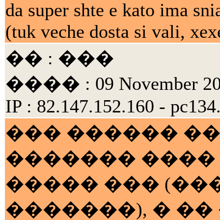
da super shte e kato ima sni
(tuk veche dosta si vali, xex
�� : ���
���� : 09 November 200
IP : 82.147.152.160 - pc134
��� ������ ���
������� ����
����� ��� (���
�������), � ��