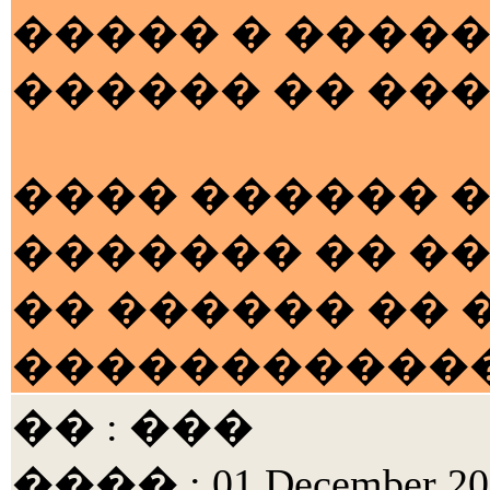
����� � �����
������ �� ����
���� ������ �
������� �� ��
�� ������ �� �
������������ 
�� : ���
���� : 01 December 200