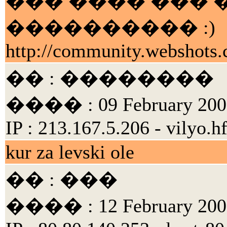
��� ���� ��� 
���������� :)
http://community.webshot
�� : ��������
���� : 09 February 2005
IP : 213.167.5.206 - vilyo.h
kur za levski ole
�� : ���
���� : 12 February 2005