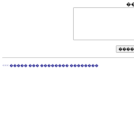
�
<<< ����� ��� �������� ��������