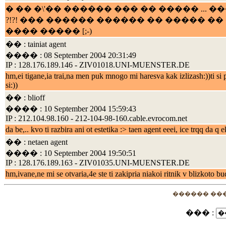
� �� �\'�� ������ ��� �� ����� ..
?!?! ��� ������ ������ �� ����� �
���� ����� [;-)
�� : tainiat agent
���� : 08 September 2004 20:31:49
IP : 128.176.189.146 - ZIV01018.UNI-MUENSTER.DE
hm,ei tigane,ia trai,na men puk mnogo mi haresva kak izlizash:))ti si 
si:))
�� : blioff
���� : 10 September 2004 15:59:43
IP : 212.104.98.160 - 212-104-98-160.cable.evrocom.net
da be,.. kvo ti razbira ani ot estetika :> taen agent eeei, ice trqq da
�� : netaen agent
���� : 10 September 2004 19:50:51
IP : 128.176.189.163 - ZIV01035.UNI-MUENSTER.DE
hm,ivane,ne mi se otvaria,4e ste ti zakipria niakoi ritnik v blizkoto bu
������ ��
��� :