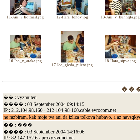
11-Ani_i_hotmail.jpg
12-Hara_Ionov.jpg
13-Ani_v_kuhnqta.jpg
16-Ico_v_ataka.jpg
18-Hara_sipva.jpg
17-Ico_gleda_pileto.jpg
� � 
�� : vyzmuten
���� : 03 September 2004 09:14:15
IP : 212.104.98.160 - 212-104-98-160.cable.evrocom.net
ne razbiram, kak moje tva ani da izliza tolkova hubavo, a az navsqky
�� : ���
���� : 03 September 2004 14:16:06
IP : 82.147.152.6 - proxy.vvdnet.net