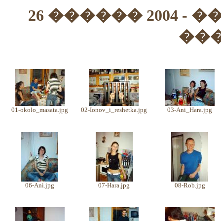
26 ������ 2004 -
��
01-okolo_masata.jpg
02-Ionov_i_reshetka.jpg
03-Ani_Hara.jpg
06-Ani.jpg
07-Hara.jpg
08-Rob.jpg