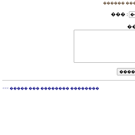
������ ��
��� :
�
<<< ����� ��� �������� ��������