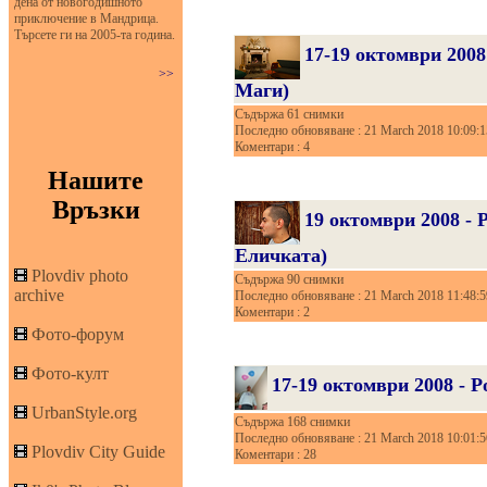
дена от новогодишното
приключение в Мандрица.
Търсете ги на 2005-та година.
17-19 октомври 2008
>>
Маги)
Съдържа 61 снимки
Последно обновяване : 21 March 2018 10:09:1
Коментари : 4
Нашите
Връзки
19 октомври 2008 -
Еличката)
Plovdiv photo
Съдържа 90 снимки
archive
Последно обновяване : 21 March 2018 11:48:5
Коментари : 2
Фото-форум
Фото-култ
17-19 октомври 2008 - 
UrbanStyle.org
Съдържа 168 снимки
Последно обновяване : 21 March 2018 10:01:5
Plovdiv City Guide
Коментари : 28