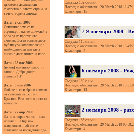
Съдържа 152 снимки
цъкнете в дясната или
Последно обновяване : 20 March 2018 12:47:1
съответно в лявата страна на
Коментари : 15
вече отворена снимка
Дата : 2 сеп 2007
Снимките вече са на
7-9 ноември 2008 - В
страници, така че оглеждайте
се за да не пропуснете
снимки. Освен това за да се
Съдържа 115 снимки
публикува коментар вече е
Последно обновяване : 20 March 2018 13:45:2
необходимо да въведете
Коментари : 4
число в допълнително поле
Дата : 28 ное 2006
(някои) коментари работят
6 ноември 2008 - Рож
отново. Добре дошли
спамери ! :P
Съдържа 180 снимки
Дата : 3 ное 2006
Последно обновяване : 20 March 2018 13:31:0
Добавени са избрани снимки
Коментари : 15
от сватбата на Серго и
Красито. Всичките просто са
мнооого
2 ноември 2008 - раз
Дата : 27 апр 2006
Да не повярва човек - нова
Съдържа 165 снимки
новина ! :) Още по-
Последно обновяване : 20 March 2018 08:58:2
невероятно : най-сетне
Коментари : 4
снимките от последните два